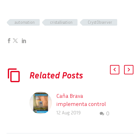
automation
cristallisation
CrystObserver
Related Posts
Caña Brava
implementa control
de crecimiento de
12 Aug 2019
0
grano y de
cristalización en línea
(SOMOS NORTE, Aout