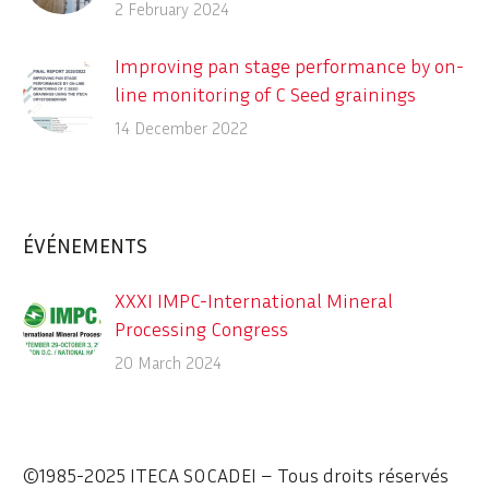
2 February 2024
Improving pan stage performance by on-
line monitoring of C Seed grainings
using the ITECA CrystObserver
14 December 2022
Description des différents systèmes en
ligne de détection des contaminants
dans le process sucrier
ÉVÉNEMENTS
XXXI IMPC-International Mineral
Processing Congress
Sept. 29 – Oct. 3, 2024, XXXI IMPC-
20 March 2024
International Mineral Processing
Congress
©1985-2025 ITECA SOCADEI – Tous droits réservés