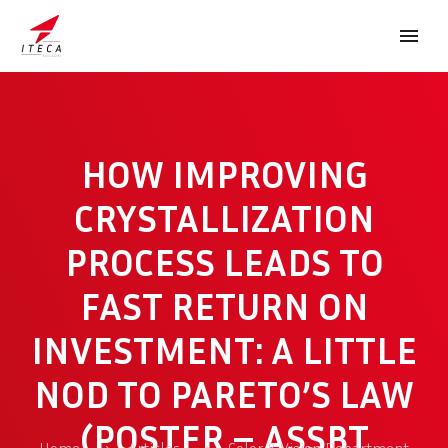
HOW IMPROVING
CRYSTALLIZATION
PROCESS LEADS TO
FRANÇAIS
FAST RETURN ON
INVESTMENT: A LITTLE
NOD TO PARETO’S LAW
(POSTER – ASSBT
Home
Articles
Color & Vision Department