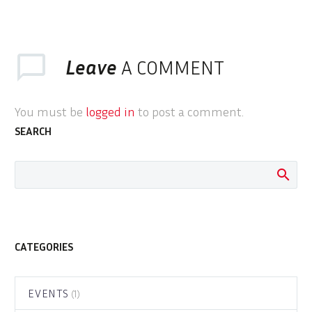
2019)
Mise en œuvre du
contrôle de la
Leave
A COMMENT
cristallisation chez
Caña Brava au Pérou.
You must be
logged in
to post a comment.
SEARCH
CATEGORIES
EVENTS
(1)