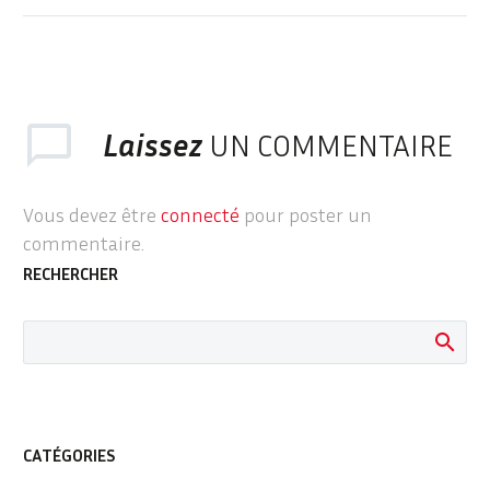
en ligne de détection
des contaminants
dans le process
sucrier
Laissez
UN COMMENTAIRE
Vous devez être
connecté
pour poster un
commentaire.
RECHERCHER
CATÉGORIES