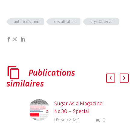
automatisation
cristallisation
CrystObserver
Publications
similaires
Sugar Asia Magazine
No.30 – Special
Insight – ITECA DNS
05 Sep 2022
0
Description des
différents systèmes