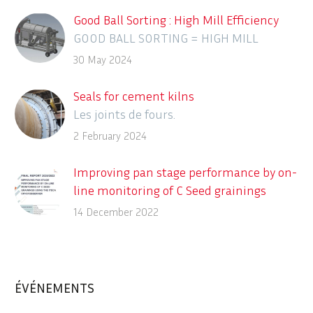
Good Ball Sorting : High Mill Efficiency
GOOD BALL SORTING = HIGH MILL
EFFICIENCY
30 May 2024
Seals for cement kilns
Les joints de fours.
2 February 2024
Improving pan stage performance by on-
line monitoring of C Seed grainings
using the ITECA CrystObserver
14 December 2022
Description des différents systèmes en
ligne de détection des contaminants
dans le process sucrier
ÉVÉNEMENTS