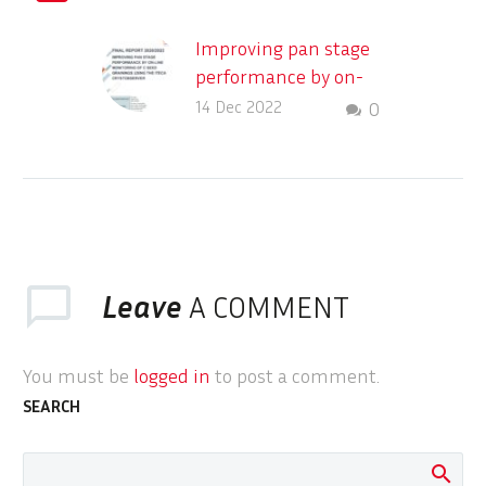
Improving pan stage
performance by on-
line monitoring of C
14 Dec 2022
0
Seed grainings using
the ITECA
CrystObserver
Description des
différents systèmes
en ligne de détection
Leave
A COMMENT
des contaminants
dans le process
sucrier
You must be
logged in
to post a comment.
SEARCH