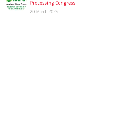
Processing Congress
Sept. 29 – Oct. 3, 2024, XXXI IMPC-
20 March 2024
International Mineral Processing
Congress