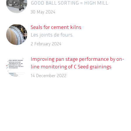
GOOD BALL SORTING = HIGH MILL
EFFICIENCY
30 May 2024
Seals for cement kilns
Les joints de fours.
2 February 2024
Improving pan stage performance by on-
line monitoring of C Seed grainings
using the ITECA CrystObserver
14 December 2022
Description des différents systèmes en
ligne de détection des contaminants
dans le process sucrier