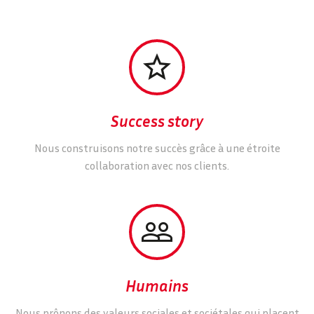


Success story
Nous construisons notre succès grâce à une étroite
collaboration avec nos clients.


Humains
Nous prônons des valeurs sociales et sociétales qui placent