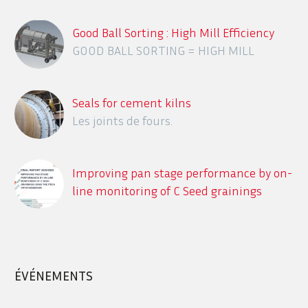
Good Ball Sorting : High Mill Efficiency
GOOD BALL SORTING = HIGH MILL
EFFICIENCY
Seals for cement kilns
Les joints de fours.
Improving pan stage performance by on-
line monitoring of C Seed grainings
using the ITECA CrystObserver
Description des différents systèmes en
ligne de détection des contaminants
dans le process sucrier
ÉVÉNEMENTS